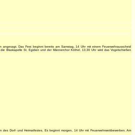
ln angesagt. Das Fest beginnt bereits am Samstag, 14 Uhr mit einem Feuerwehrausscheid
die Blaskapelle St. Egidien und der Männerchor Köthel. 13.30 Uhr wird das Vogelschießen
gen des Dorf- und Heimatfestes. Es beginnt morgen, 14 Uhr mit Feuerwehrwettbewerben. Am