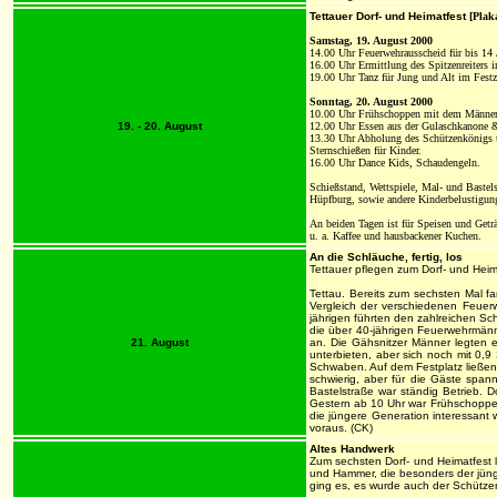
Tettauer Dorf- und Heimatfest
[Plak
Samstag, 19. August 2000
14.00 Uhr Feuerwehrausscheid für bis 14 
16.00 Uhr Ermittlung des Spitzenreiters i
19.00 Uhr Tanz für Jung und Alt im Festz
Sonntag, 20. August 2000
10.00 Uhr Frühschoppen mit dem Männerch
19. - 20. August
12.00 Uhr Essen aus der Gulaschkanone & 
13.30 Uhr Abholung des Schützenkönigs 
Sternschießen für Kinder.
16.00 Uhr Dance Kids, Schaudengeln.
Schießstand, Wettspiele, Mal- und Bastels
Hüpfburg, sowie andere Kinderbelustigun
An beiden Tagen ist für Speisen und Getr
u. a. Kaffee und hausbackener Kuchen.
An die Schläuche, fertig, los
Tettauer pflegen zum Dorf- und Hei
Tettau. Bereits zum sechsten Mal f
Vergleich der verschiedenen Feue
jährigen führten den zahlreichen Sch
die über 40-jährigen Feuerwehrmän
21. August
an. Die Gähsnitzer Männer legten e
unterbieten, aber sich noch mit 0
Schwaben. Auf dem Festplatz ließen
schwierig, aber für die Gäste spa
Bastelstraße war ständig Betrieb. 
Gestern ab 10 Uhr war Frühschoppe
die jüngere Generation interessant 
voraus. (CK)
Altes Handwerk
Zum sechsten Dorf- und Heimatfest 
und Hammer, die besonders der jünge
ging es, es wurde auch der Schützen