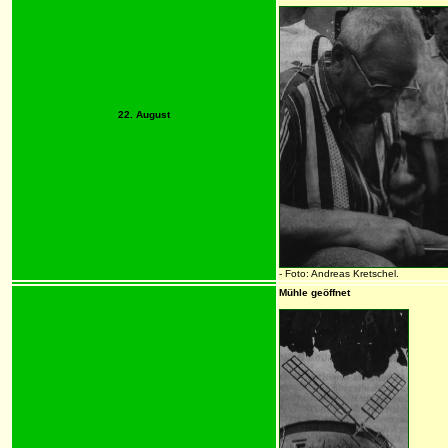
22. August
- Foto: Andreas Kretschel.
Mühle geöffnet