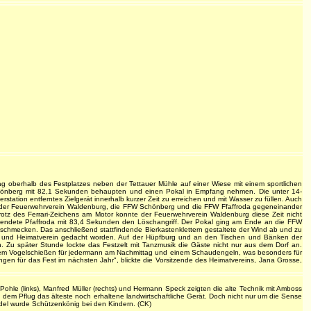
g oberhalb des Festplatzes neben der Tettauer Mühle auf einer Wiese mit einem sportlichen
chönberg mit 82,1 Sekunden behaupten und einen Pokal in Empfang nehmen. Die unter 14-
station entferntes Zielgerät innerhalb kurzer Zeit zu erreichen und mit Wasser zu füllen. Auch
n, der Feuerwehrverein Waldenburg, die FFW Schönberg und die FFW Ffaffroda gegeneinander
otz des Ferrari-Zeichens am Motor konnte der Feuerwehrverein Waldenburg diese Zeit nicht
eendete Pfaffroda mit 83,4 Sekunden den Löschangriff. Der Pokal ging am Ende an die FFW
hmecken. Das anschließend stattfindende Bierkastenklettern gestaltete der Wind ab und zu
rf- und Heimatverein gedacht worden. Auf der Hüpfburg und an den Tischen und Bänken der
n. Zu später Stunde lockte das Festzelt mit Tanzmusik die Gäste nicht nur aus dem Dorf an.
 dem Vogelschießen für jedermann am Nachmittag und einem Schaudengeln, was besonders für
ngen für das Fest im nächsten Jahr", blickte die Vorsitzende des Heimatvereins, Jana Grosse,
hle (links), Manfred Müller (rechts) und Hermann Speck zeigten die alte Technik mit Amboss
dem Pflug das älteste noch erhaltene landwirtschaftliche Gerät. Doch nicht nur um die Sense
idel wurde Schützenkönig bei den Kindern. (CK)