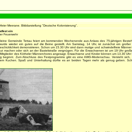
eier Meerane. Bilddarstellung "Deutsche Kolonisierung".
tfest ein
der Feuerwehr
ne Gemeinde Tettau feiert am kommenden Wochenende aus Anlass des 75-jährigen Bestehens d
urde wieder ein gutes auf die Beine gestellt. Am Samstag, 14 Uhr, ist zunächst ein großer 
chicklichkeit demonstrieren. Schon um 15.30 Uhr sind dann mutige und schwindelfreie Männer u
ut machen oder sich an der Bastelstraße vergnügen. Für die Erwachsenen ist um 19 Uhr große
 Mitglieder des Kötheler Männerchores angesagt. Erwachsene und Kinder können um 13.30 Uhr 
ung beginnt. Zum Abschluss des Festprogramms gibt es eine AWG-Modenschau. Versteht sich, 
 Kuchen. Spaß und Unterhaltung dürfte es an beiden Tagen mehr als genug geben. Schon j