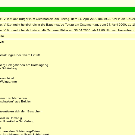
e. V. lädt alle Bürger zum Osterbasteln am Freitag, dem 14. April 2000 um 19.30 Uhr in die Bauer
 e. V. lädt recht herzlich ein in die Bauernstube Tettau am Ostermontag, dem 24. April 2000, ab
 e. V. lädt recht herzlich ein an die Tettauer Mühle am 30.04.2000, ab 19.00 Uhr zum Hexenbre
Uhr.
val
taltungen bei freiem Eintritt
berg-Delegationen am Dorfeingang.
e Schönberg.
.
ceschinel.
Weingartner.
iser Trachtenverein.
schtalern" aus Belgien.
äsentieren sich den Besuchern:
ital im Domanig.
r Pfarrkirche Schönberg
r.
gen aus den Schönberg-Orten.
h, Aerobicgruppe Stadt Schönberg).