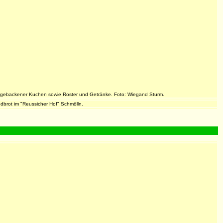
sgebackener Kuchen sowie Roster und Getränke. Foto: Wiegand Sturm.
dbrot im "Reussicher Hof" Schmölln.