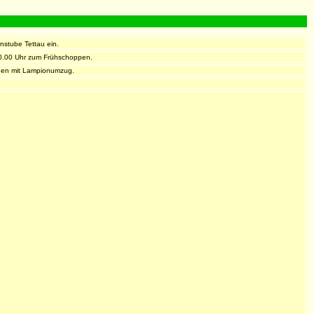
nstube Tettau ein.
 10.00 Uhr zum Frühschoppen.
nnen mit Lampionumzug.