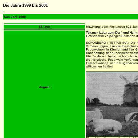
Die Jahre 1999 bis 2001
Das Jahr 1999
18. Juli
Mitwirkung beim Festumzug 825 Jahrf
Tettauer laden zum Dorf- und Heima
Gefeiert wird 75-jähriges Bestehen 
SCHÖNBERG / TETTAU (HA). Die klei
Vorbereitungen. Für die Besucher w
Feuerwehren ihr Können und ihre Ges
Handhabung der Kübelspritze vertra
Uhr. Zu diesem haben sich auch die
die historische Feuerwehr-Vorführ
Gulaschkanone und hausgebackenem
willkommen heißen.
August