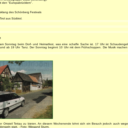
t den "Europabrücklern".
klang des Schönberg Festivals
rol aus Südtirol.
t
 am Sonntag beim Dorf- und Heimatfest, was eine schaffe Sache ist. 17 Uhr ist Schaudenge
rn und ab 19 Uhr Tanz. Der Sonntag beginnt 10 Uhr mit dem Frühschoppen. Die Musik machen 
ger Ortsteil Tettau zu bieten. An diesem Wochenende lohnt sich ein Besuch jedoch auch we
engeln statt. - Foto: Wiegand Sturm.