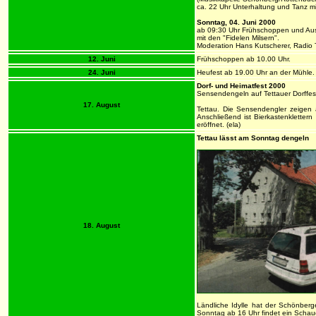
ca. 22 Uhr Unterhaltung und Tanz mi
Sonntag, 04. Juni 2000
ab 09:30 Uhr Frühschoppen und Aus
mit den "Fidelen Milsern".
Moderation Hans Kutscherer, Radio Ti
12. Juni
Frühschoppen ab 10.00 Uhr.
24. Juni
Heufest ab 19.00 Uhr an der Mühle.
Dorf- und Heimatfest 2000
Sensendengeln auf Tettauer Dorffes
17. August
Tettau. Die Sensendengler zeigen
Anschließend ist Bierkastenklette
eröffnet. (ela)
Tettau lässt am Sonntag dengeln
18. August
Ländliche Idylle hat der Schönber
Sonntag ab 16 Uhr findet ein Schaud