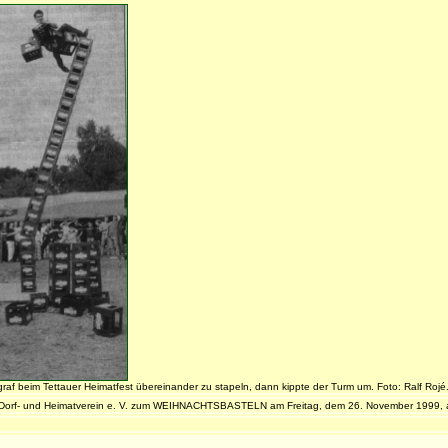
raf beim Tettauer Heimatfest übereinander zu stapeln, dann kippte der Turm um. Foto: Ralf Rojé
er Dorf- und Heimatverein e. V. zum WEIHNACHTSBASTELN am Freitag, dem 26. November 1999, ab 