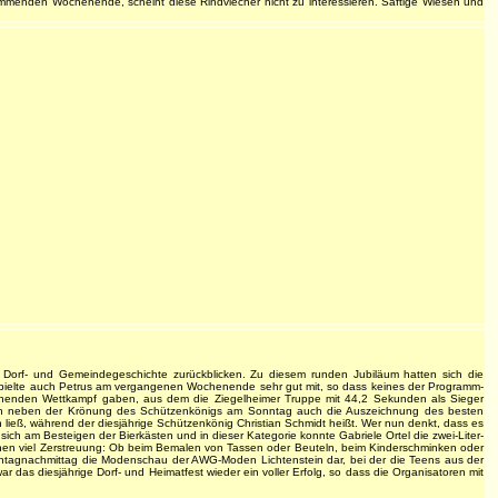
 kommenden Wochenende, scheint diese Rindviecher nicht zu interessieren. Saftige Wiesen und
 Dorf- und Gemeindegeschichte zurückblicken. Zu diesem runden Jubiläum hatten sich die
er spielte auch Petrus am vergangenen Wochenende sehr gut mit, so dass keines der Programm-
pannenden Wettkampf gaben, aus dem die Ziegelheimer Truppe mit 44,2 Sekunden als Sieger
doch neben der Krönung des Schützenkönigs am Sonntag auch die Auszeichnung des besten
ch ließ, während der diesjährige Schützenkönig Christian Schmidt heißt. Wer nun denkt, dass es
 sich am Besteigen der Bierkästen und in dieser Kategorie konnte Gabriele Ortel die zwei-Liter-
inen viel Zerstreuung: Ob beim Bemalen von Tassen oder Beuteln, beim Kinderschminken oder
nntagnachmittag die Modenschau der AWG-Moden Lichtenstein dar, bei der die Teens aus der
 das diesjährige Dorf- und Heimatfest wieder ein voller Erfolg, so dass die Organisatoren mit