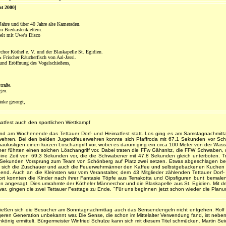
at 2000]
Jahre und über 40 Jahre alte Kameraden.
m Bierkastenklettern.
elt mit Uwe's Disco
or Köthel e. V. und der Blaskapelle St. Egidien.
Frischer Räucherfisch von Aal-Jassi.
und Eröffnung des Vogelschießens,
traße.
gen.
änke gesorgt,
matfest auch den sportlichen Wettkampf
and am Wochenende das Tettauer Dorf- und Heimatfest statt. Los ging es am Samstagnachmitta
rwehren. Bei den beiden Jugendfeuerwehren konnte sich Pfaffroda mit 67,1 Sekunden vor S
aulustigen einen kurzen Löschangriff vor, wobei es darum ging ein circa 100 Meter von der Wasser
ner führten einen solchen Löschangriff vor. Dabei traten die FFw Gähsnitz, die FFW Schwabe
ine Zeit von 69,3 Sekunden vor, die die Schwabener mit 47,8 Sekunden gleich unterboten. Tr
,9 Sekunden Vorsprung zum Team von Schönberg auf Platz zwei setzen. Etwas abgeschlagen b
 sich die Zuschauer und auch die Feuerwehrmänner den Kaffee und selbstgebackenen Kuchen sc
nnend. Auch an die Kleinsten war vom Veranstalter, dem 43 Mitglieder zählenden Tettauer Do
Dort konnten die Kinder nach ihrer Fantasie Töpfe aus Terrakotta und Gipsfiguren bunt bemale
n angesagt. Dies umrahmte der Kötheler Männerchor und die Blaskapelle aus St. Egidien. Mit
war, gingen die zwei Tettauer Festtage zu Ende. "Für uns beginnen jetzt schon wieder die Planu
ließen sich die Besucher am Sonntagnachmittag auch das Sensendengeln nicht entgehen. Rolf Po
ren Generation unbekannt war. Die Sense, die schon im Mittelalter Verwendung fand, ist neben 
könig ermittelt. Bürgermeister Winfried Schulze kann sich mit diesem Titel schmücken. Martin Se