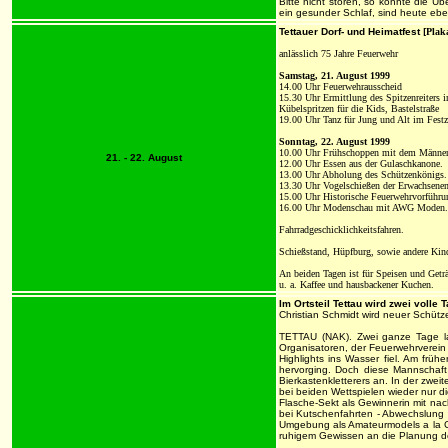
Bitte nicht stören, so könnte die Ü
ein gesunder Schlaf, sind heute ebe
Tettauer Dorf- und Heimatfest
[Plak
anlässlich 75 Jahre Feuerwehr
Samstag, 21. August 1999
14.00 Uhr Feuerwehrausscheid
15.30 Uhr Ermittlung des Spitzenreiters i
Kübelspritzen für die Kids, Bastelstraße
19.00 Uhr Tanz für Jung und Alt im Fes
Sonntag, 22. August 1999
10.00 Uhr Frühschoppen mit dem Männerc
21. - 22. August
12.00 Uhr Essen aus der Gulaschkanone.
13.00 Uhr Abholung des Schützenkönigs.
13.30 Uhr Vogelschießen der Erwachsenen,
15.00 Uhr Historische Feuerwehrvorführu
16.00 Uhr Modenschau mit AWG Moden.
Fahrradgeschicklichkeitsfahren.
Schießstand, Hüpfburg, sowie andere Kin
An beiden Tagen ist für Speisen und Getr
u. a. Kaffee und hausbackener Kuchen.
Im Ortsteil Tettau wird zwei volle T
Christian Schmidt wird neuer Schüt
TETTAU (NAK). Zwei ganze Tage lan
Organisatoren, der Feuerwehrverein 
Highlights ins Wasser fiel. Am fr
hervorging. Doch diese Mannschaf
Bierkastenkletterers an. In der zwei
bei beiden Wettspielen wieder nur di
Flasche-Sekt als Gewinnerin mit na
bei Kutschenfahrten - Abwechslung 
Umgebung als Amateurmodels a la Cla
ruhigem Gewissen an die Planung d