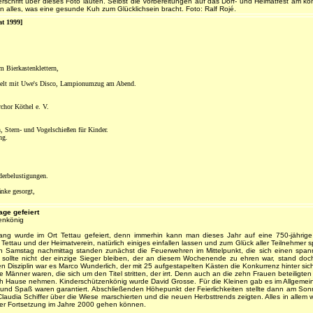
berschrift über dieses Foto lauten. Selbst die Vorbereitungen auf das Dorf- und Heimatfest am
n alles, was eine gesunde Kuh zum Glücklichsein bracht. Foto: Ralf Rojé.
at 1999]
m Bierkastenklettern,
tzelt mit Uwe's Disco, Lampionumzug am Abend.
hor Köthel e. V.
 Stern- und Vogelschießen für Kinder.
ng.
derbelustigungen.
änke gesorgt,
age gefeiert
zenkönig
g wurde im Ort Tettau gefeiert, denn immerhin kann man dieses Jahr auf eine 750-jährige
Tettau und der Heimatverein, natürlich einiges einfallen lassen und zum Glück aller Teilnehm
ühen Samstag nachmittag standen zunächst die Feuerwehren im Mittelpunkt, die sich einen s
t sollte nicht der einzige Sieger bleiben, der an diesem Wochenende zu ehren war, stand 
ten Disziplin war es Marco Wunderlich, der mit 25 aufgestapelten Kästen die Konkurrenz hinter si
e Männer waren, die sich um den Titel stritten, der irrt. Denn auch an die zehn Frauen beteiligten
ch Hause nehmen. Kinderschützenkönig wurde David Grosse. Für die Kleinen gab es im Allgeme
und Spaß waren garantiert. Abschließenden Höhepunkt der Feierlichkeiten stellte dann am So
udia Schiffer über die Wiese marschierten und die neuen Herbsttrends zeigten. Alles in allem war
er Fortsetzung im Jahre 2000 gehen können.