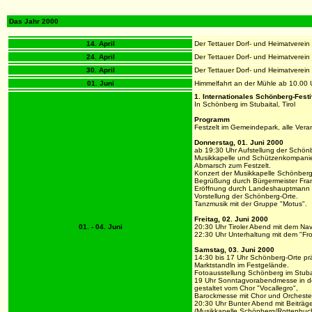
Das Jahr 2000
14. April
Der Tettauer Dorf- und Heimatverein 
24. April
Der Tettauer Dorf- und Heimatverein
30. April
Der Tettauer Dorf- und Heimatverein
01. Juni
Himmelfahrt an der Mühle ab 10.00 
1. Internationales Schönberg-Festi
In Schönberg im Stubaital, Tirol
Programm
Festzelt im Gemeindepark, alle Verans
Donnerstag, 01. Juni 2000
ab 19:30 Uhr Aufstellung der Schön
Musikkapelle und Schützenkompani
Abmarsch zum Festzelt.
Konzert der Musikkapelle Schönberg
Begrüßung durch Bürgermeister Fran
Eröffnung durch Landeshauptmann 
Vorstellung der Schönberg-Orte.
Tanzmusik mit der Gruppe "Motus".
Freitag, 02. Juni 2000
01. - 04. Juni
20:30 Uhr Tiroler Abend mit dem Nav
22:30 Uhr Unterhaltung mit dem "Fro
Samstag, 03. Juni 2000
14:30 bis 17 Uhr Schönberg-Orte pr
Marktstandln im Festgelände.
Fotoausstellung Schönberg im Stuba
19 Uhr Sonntagvorabendmesse in de
gestaltet vom Chor "Vocallegro",
Barockmesse mit Chor und Orcheste
20:30 Uhr Bunter Abend mit Beiträ
(Musikkapelle Schönberg/Rottenbuc