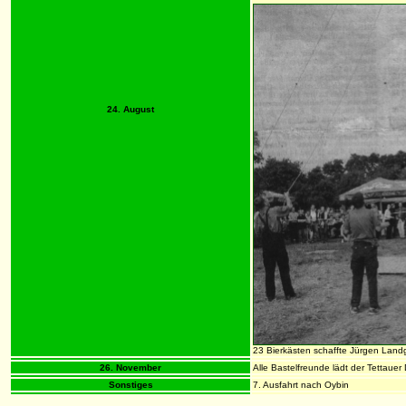
24. August
23 Bierkästen schaffte Jürgen Landg
26. November
Alle Bastelfreunde lädt der Tettau
Sonstiges
7. Ausfahrt nach Oybin